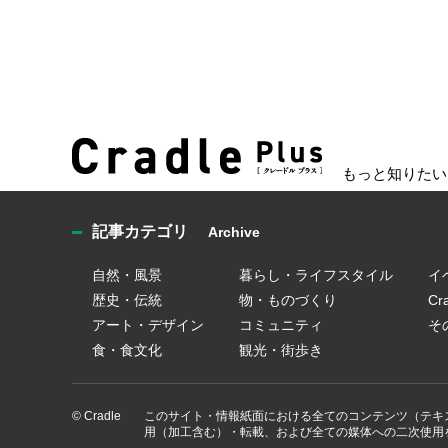
もっと知りたい
記事カテゴリ
Archive
自然・風景
暮らし・ライフスタイル
イ
歴史・伝統
物・ものづくり
C
アート・デザイン
コミュニティ
そ
食・食文化
観光・街歩き
© Cradle
このサイト・情報紙面における全てのコンテンツ（テキ
用（加工含む）・転載、および全ての媒体への二次使用