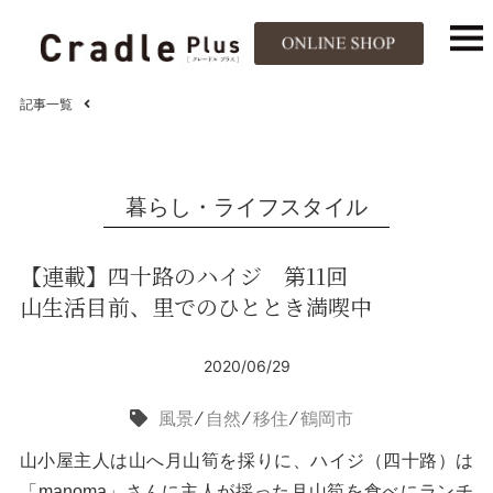
記事一覧
暮らし・ライフスタイル
【連載】四十路のハイジ 第11回
山生活目前、里でのひととき満喫中
2020/06/29
風景
⁄
自然
⁄
移住
⁄
鶴岡市
山小屋主人は山へ月山筍を採りに、ハイジ（四十路）は
「manoma」さんに主人が採った月山筍を食べにランチ