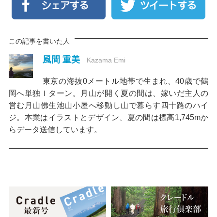
この記事を書いた人
風間 重美
Kazama Emi
東京の海抜0メートル地帯で生まれ、40歳で鶴
岡へ単独Ｉターン。月山が開く夏の間は、嫁いだ主人の
営む月山佛生池山小屋へ移動し山で暮らす四十路のハイ
ジ。本業はイラストとデザイン、夏の間は標高1,745mか
らデータ送信しています。