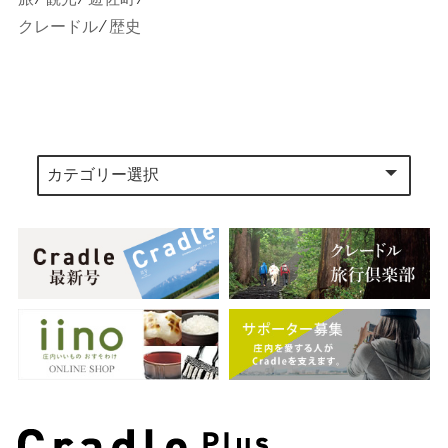
クレードル
⁄
歴史