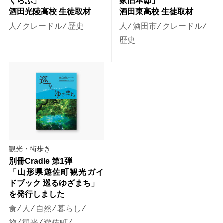
くらぶ」
家旧本邸」
酒田光陵高校 生徒取材
酒田東高校 生徒取材
人
⁄
クレードル
⁄
歴史
人
⁄
酒田市
⁄
クレードル
⁄
歴史
観光・街歩き
別冊Cradle 第1弾
「山形県遊佐町観光ガイ
ドブック 巡るゆざまち」
を発行しました
食
⁄
人
⁄
自然
⁄
暮らし
⁄
旅
⁄
観光
⁄
遊佐町
⁄