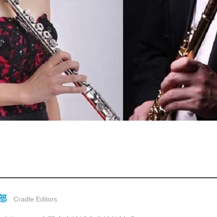
集部
Cradle Editors