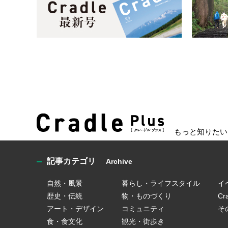
もっと知りたい
記事カテゴリ
Archive
自然・風景
暮らし・ライフスタイル
イ
歴史・伝統
物・ものづくり
C
アート・デザイン
コミュニティ
そ
食・食文化
観光・街歩き