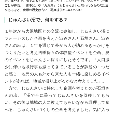
若い葉や茎で、旬である初夏から夏にかけてにぴったりの、ツルッとした喉
ごしが特徴。『古事記』や『万葉集』にもじゅんさいと思われるものの記述
があるほど、食用の歴史は古い。写真提供=COCOSATO
じゅんさい沼で、何をする？
１年次から大沢地区との交流に参加し、じゅんさい沼に
フォーカスした企画を考えた澁谷さんと石垣さん。澁谷
さんの班は、１年を通じて外から人が訪れるきっかけを
つくりたいと考え四季折々の体験型イベントを企画、夏
のイベントをじゅんさい採りにしたそうです。「人口減
少に伴い地域行事も減ってきていることが課題の１つだ
と感じ、地元の人も外から来た人も一緒に楽しめるイベ
ントがあれば、地域が盛り上がるかなと考えました」。
一方で、じゅんさいに特化した企画を考えたのが石垣さ
んの班。「沼で舟に乗ってじゅんさいを収穫してもら
い、その後は地域の人に教えてもらいながら調理して食
べる、じゅんさいづくしの企画を考えました。気に入っ