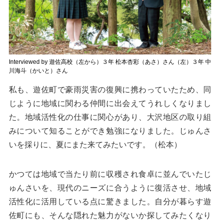
Interviewed by 遊佐高校（左から）３年 松本杏彩（あさ）さん（左）３年 中
川海斗（かいと）さん
私も、遊佐町で豪雨災害の復興に携わっていたため、同
じように地域に関わる仲間に出会えてうれしくなりまし
た。地域活性化の仕事に関心があり、大沢地区の取り組
みについて知ることができ勉強になりました。じゅんさ
いを採りに、夏にまた来てみたいです。（松本）
かつては地域で当たり前に収穫され食卓に並んでいたじ
ゅんさいを、現代のニーズに合うように復活させ、地域
活性化に活用している点に驚きました。自分が暮らす遊
佐町にも、そんな隠れた魅力がないか探してみたくなり