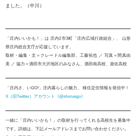
ました。（中川）
「庄内いいかも！」は 庄内2市3町「庄内広域行政組合」、 山形
県庄内総合支庁が応援しています。
取材・編集・文＝クレードル編集部、工藤拓也 ／ 写真＝間真由
美 ／ 協力＝酒田市大沢地区のみなさん、酒田南高校、遊佐高校
「庄内さ、いGO!」庄内暮らしの魅力、 移住定住情報を発信中！
X（旧Twitter）アカウント《@shonaigo》
一緒に「庄内いいかも！」の取材を行ってくれる高校生を募集中
です。詳細は、下記メールアドレスまでお問い合わせください。