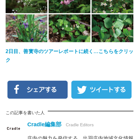
2日目、善寳寺のツアーレポートに続く…こちらをクリッ
ク
この記事を書いた人
Cradle編集部
Cradle Editors
庄内の魅力を発信する、出羽庄内地域文化情報