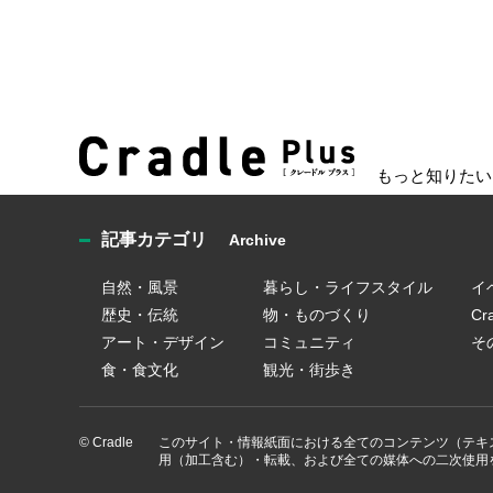
もっと知りたい
記事カテゴリ
Archive
自然・風景
暮らし・ライフスタイル
イ
歴史・伝統
物・ものづくり
C
アート・デザイン
コミュニティ
そ
食・食文化
観光・街歩き
© Cradle
このサイト・情報紙面における全てのコンテンツ（テキ
用（加工含む）・転載、および全ての媒体への二次使用