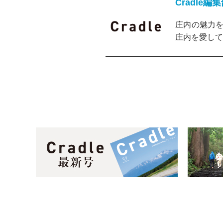
Cradle編
庄内の魅力を
庄内を愛して