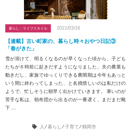
2021/03/16
暮らし・ライフスタイル
【連載】古い町家の、暮らし時々おやつ日記③
「春がきた」
雪が溶けて、明るくなるのが早くなった頃から、子ども
たちが６時前に起きだすようになりました。夫の農業も
動きだし、家族でゆっくりできる農閑期は今年もあっと
いう間に終わってしまった、と名残惜しいのは私だけの
ようで、忙しそうに朝早く出かけていきます。 寒いのが
苦手な私は、朝布団から出るのが一番遅く、まだまだ靴
下 …
人
⁄
暮らし
⁄
子育て
⁄
鶴岡市